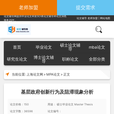
老师加盟
提交需求
论文辅导网提供毕业论文和发SCI表论文辅导和论文润色
论文辅导
老师加盟
|
网站地图
服务25年。
硕士论文辅
首页
毕业论文
mba论文
导
博士论文辅
研究生论文
职称论文
全部分类
导
当前位置:
上海论文网
>
MPA论文
>
正文
基层政府创新行为及阻滞现象分析
论文价格：150
用途： 硕士毕业论文 Master Thesis
论文字数：36596
论文编号：