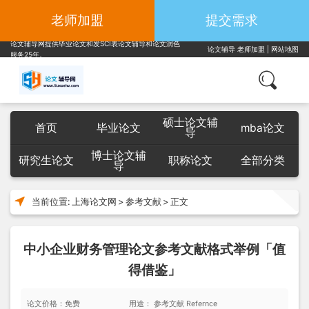
老师加盟
提交需求
论文辅导网提供毕业论文和发SCI表论文辅导和论文润色
论文辅导
老师加盟
|
网站地图
服务25年。
硕士论文辅
首页
毕业论文
mba论文
导
博士论文辅
研究生论文
职称论文
全部分类
导
当前位置:
上海论文网
>
参考文献
>
正文
中小企业财务管理论文参考文献格式举例「值
得借鉴」
论文价格：免费
用途： 参考文献 Refernce