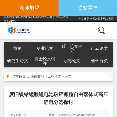
老师加盟
提交需求
论文辅导网提供毕业论文和发SCI表论文辅导和论文润色
论文辅导
老师加盟
|
网站地图
服务25年。
硕士论文辅
首页
毕业论文
mba论文
导
博士论文辅
研究生论文
职称论文
全部分类
导
当前位置:
上海论文网
>
工程论文
>
正文
废旧镍钴锰酸锂电池破碎颗粒自由落体式高压
静电分选探讨
论文价格：150
用途： 硕士毕业论文 Master Thesis