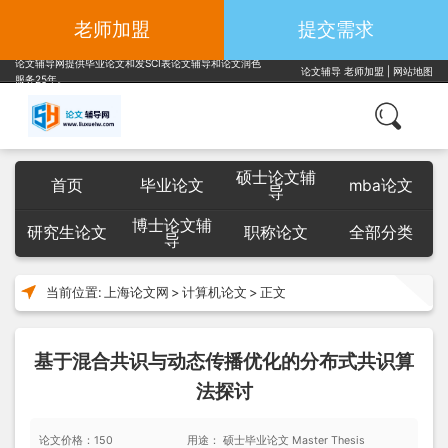
老师加盟
提交需求
论文辅导网提供毕业论文和发SCI表论文辅导和论文润色
论文辅导
老师加盟
|
网站地图
服务25年。
硕士论文辅
首页
毕业论文
mba论文
导
博士论文辅
研究生论文
职称论文
全部分类
导
当前位置:
上海论文网
>
计算机论文
>
正文
基于混合共识与动态传播优化的分布式共识算
法探讨
论文价格：150
用途： 硕士毕业论文 Master Thesis