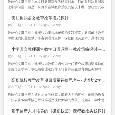
教改论文哪里有？本文以教研室作为研究对象，目的是解决县域教
改中的问题，但是，从目前县域教育系统的情况来看，教研室的权
力明显受到限制，还需要很长的时间才能改变。从...
窦桂梅的语文教育改革模式探讨
发布日期：2021-11-16 编辑：vicky
教改论文哪里有？笔者认为窦桂梅老师的实践探索为教师解决教学
中出现的问题提供了丰富的理论支撑、深刻的现实启示、具体的答
疑途径，其为人师表、敬业奉献、脚踏实地的教学...
小学语文教师课堂教学口语调查与教改策略探讨——以烟台市鲁峰小学为例
发布日期：2021-11-15 编辑：vicky
教改论文哪里有？笔者认为教师口语作为一门研究教师口语规律的
应用语言学科，承担着在理论指导下培养师范生教育的任务和对一
线语文教师提供教学口语方面实质性帮助的功能，...
高职院校教学改革项目质量评价思考---以潍坊Z学院商科为例
发布日期：2021-11-12 编辑：vicky
教改论文哪里有？通过本文的研究，随着大学的扩招，传统的教育
方法以及教学手段已经很难适用现代大学的发展。现如今，学生对
课堂教学的要求越来越高，随着互联网的发展，上...
基于创新人才培养的《摄影技艺》课程教改实践探讨