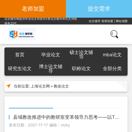
老师加盟
提交需求
论文辅导网提供毕业论文和发SCI表论文辅导和论文润色
论文辅导
老师加盟
|
网站地图
服务25年。
硕士论文辅
首页
毕业论文
mba论文
导
博士论文辅
研究生论文
职称论文
全部分类
导
当前位置:
上海论文网
>
教改论文
县域教改推进中的教研室变革领导力思考——以T县为例
发布日期：2021-11-17 编辑：vicky