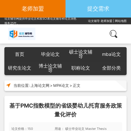
老师加盟
提交需求
论文辅导网提供毕业论文和发SCI表论文辅导和论文润色
论文辅导
老师加盟
|
网站地图
服务25年。
硕士论文辅
首页
毕业论文
mba论文
导
博士论文辅
研究生论文
职称论文
全部分类
导
当前位置:
上海论文网
>
MPA论文
>
正文
基于PMC指数模型的省级婴幼儿托育服务政策
量化评价
论文价格：150
用途： 硕士毕业论文 Master Thesis