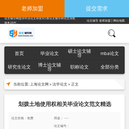
老师加盟
提交需求
论文辅导网提供毕业论文和发SCI表论文辅导和论文润色
论文辅导
老师加盟
|
网站地图
服务25年。
硕士论文辅
首页
毕业论文
mba论文
导
博士论文辅
研究生论文
职称论文
全部分类
导
当前位置:
上海论文网
>
法学论文
>
正文
划拨土地使用权相关毕业论文范文精选
论文价格：免费
用途： ---
论文编号：