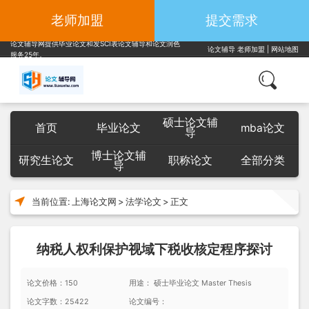
老师加盟
提交需求
论文辅导网提供毕业论文和发SCI表论文辅导和论文润色
论文辅导
老师加盟
|
网站地图
服务25年。
硕士论文辅
首页
毕业论文
mba论文
导
博士论文辅
研究生论文
职称论文
全部分类
导
当前位置:
上海论文网
>
法学论文
>
正文
纳税人权利保护视域下税收核定程序探讨
论文价格：150
用途： 硕士毕业论文 Master Thesis
论文字数：25422
论文编号：