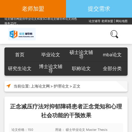
老师加盟
提交需求
论文辅导网提供毕业论文和发SCI表论文辅导和论文润色
论文辅导
老师加盟
|
网站地图
服务25年。
硕士论文辅
首页
毕业论文
mba论文
导
博士论文辅
研究生论文
职称论文
全部分类
导
当前位置:
上海论文网
>
护理论文
>
正文
正念减压疗法对抑郁障碍患者正念觉知和心理
社会功能的干预效果
论文价格：150
用途： 硕士毕业论文 Master Thesis