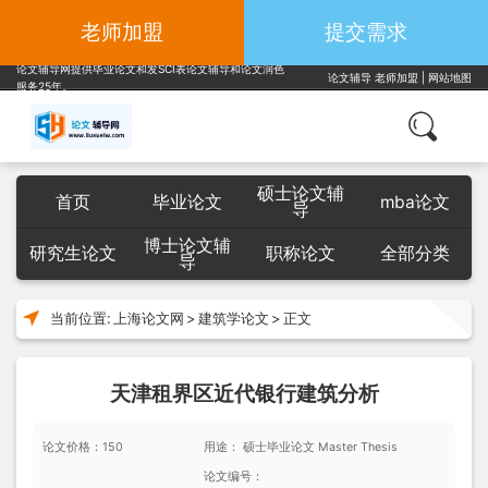
老师加盟
提交需求
论文辅导网提供毕业论文和发SCI表论文辅导和论文润色
论文辅导
老师加盟
|
网站地图
服务25年。
硕士论文辅
首页
毕业论文
mba论文
导
博士论文辅
研究生论文
职称论文
全部分类
导
当前位置:
上海论文网
>
建筑学论文
>
正文
天津租界区近代银行建筑分析
论文价格：150
用途： 硕士毕业论文 Master Thesis
论文编号：