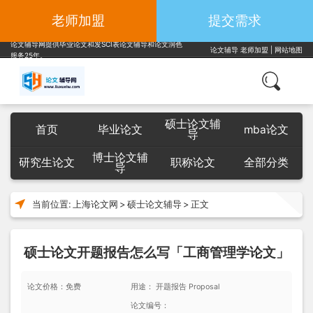
老师加盟
提交需求
论文辅导网提供毕业论文和发SCI表论文辅导和论文润色
论文辅导
老师加盟
|
网站地图
服务25年。
硕士论文辅
首页
毕业论文
mba论文
导
博士论文辅
研究生论文
职称论文
全部分类
导
当前位置:
上海论文网
>
硕士论文辅导
>
正文
硕士论文开题报告怎么写「工商管理学论文」
论文价格：免费
用途： 开题报告 Proposal
论文编号：