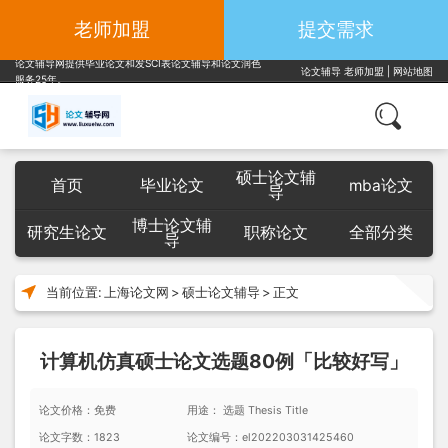
老师加盟
提交需求
论文辅导网提供毕业论文和发SCI表论文辅导和论文润色
论文辅导
老师加盟
|
网站地图
服务25年。
硕士论文辅
首页
毕业论文
mba论文
导
博士论文辅
研究生论文
职称论文
全部分类
导
当前位置:
上海论文网
>
硕士论文辅导
>
正文
计算机仿真硕士论文选题80例「比较好写」
论文价格：免费
用途： 选题 Thesis Title
论文字数：1823
论文编号：el202203031425460