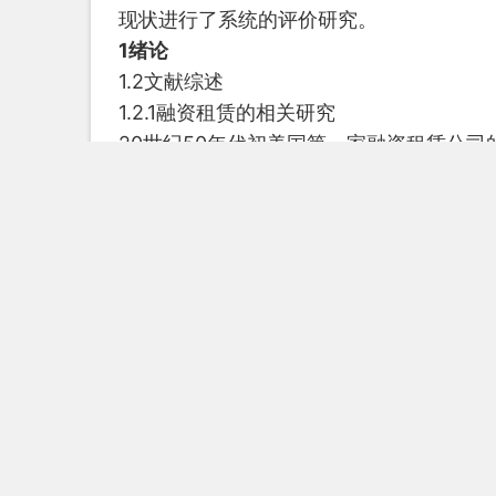
现状进行了系统的评价研究。
1绪论
1.2文献综述
1.2.1融资租赁的相关研究
20世纪50年代初美国第一家融资租赁公
业务的研究不断深入，20世纪后期逐步形
础。根据融资租赁发展的历程，可以按照
类及发展问题，二是后期针对融资租赁在
第一是关于融资租赁的分类及发展过程中存在
租赁和现代租赁。Schallheim（19
租和杠杆租赁等。郑炜、曾小军（1994）
式单一、融资租赁行业管理混乱、法律和相
资租赁行业存在着欠租严重、法规不健全
发展前景。胡红专（1999）认为我国应
套法规等方面入手推动融资租赁业的发展。A
分为六个阶段。融资租赁业务在进入我国