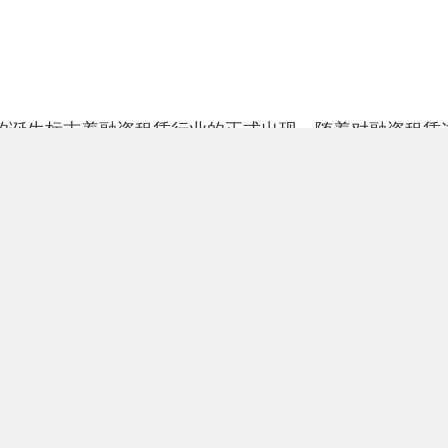
司的诞生标志着融资租赁行业的正式出现。随着对融资租赁
成了完整的理论体系，为后人对该业务的探索打下了结实
时间线将关于融资租赁的研究分为两类，一是早期融资租
具体行业、实体经济中发挥的作用展开研究。
的问题。Camels（1993）将融资租赁的类型归类为传
94）按照融资租赁方式的不同将现代租赁又细化为直接租赁、售
认为从20世纪80年代到90年代初，我国租赁业存在着租
关规章制度不健全等问题。屈延凯（1995）认为虽然我
和缺乏支持性政策等问题，但我国融资租赁业仍然拥有广
当从加强行业管理、出台租赁公司管理办法以及完善融资租
membal（2000）按照融资租赁不同阶段的特征，将
后得到了飞速的成长，针对该业务在我国的发展和存在问