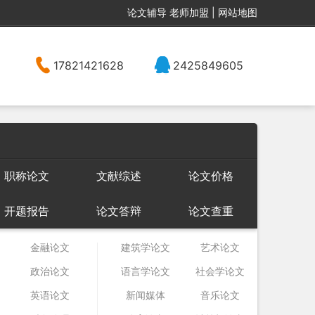
论文辅导
老师加盟
|
网站地图
17821421628
2425849605
职称论文
文献综述
论文价格
开题报告
论文答辩
论文查重
金融论文
建筑学论文
艺术论文
政治论文
语言学论文
社会学论文
英语论文
新闻媒体
音乐论文