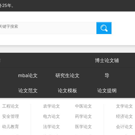
25年。
辅
博士论文辅
mba论文
研究生论文
导
论文范文
论文模板
论文提纲
工程论文
农学论文
中医论文
文学论文
安全管理
电力论文
药学论文
经济论文
幼儿教育
法学论文
医学论文
会计论文