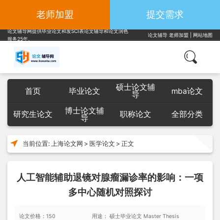
老师加盟
提交需求
论文辅导网提供毕业论文和发SCI表论文辅导和论文润色
论文辅导
老师加盟
|
网站地图
服务25年。
硕士论文辅
首页
毕业论文
mba论文
导
博士论文辅
研究生论文
职称论文
全部分类
导
当前位置:
上海论文网
>
医学论文
>
正文
人工智能辅助退镜对腺瘤漏诊率的影响：一项
多中心随机对照探讨
论文价格：150
用途： 硕士毕业论文 Master Thesis