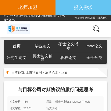
老师加盟
提交需求
论文辅导网提供毕业论文和发SCI表论文辅导和论文润色
论文辅导
老师加盟
|
网站地图
服务25年。
硕士论文辅
首页
毕业论文
mba论文
导
博士论文辅
研究生论文
职称论文
全部分类
导
当前位置:
上海论文网
>
法学论文
>
正文
与目标公司对赌协议的履行问题思考
论文价格：150
用途： 硕士毕业论文 Master Thesis
论文字数：22361
论文编号：