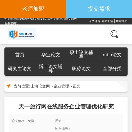
老师加盟
提交需求
论文辅导网提供毕业论文和发SCI表论文辅导和论文润色
论文辅导
老师加盟
|
网站地图
服务25年。
硕士论文辅
首页
毕业论文
mba论文
导
博士论文辅
研究生论文
职称论文
全部分类
导
当前位置:
上海论文网
>
企业管理
>
正文
天一旅行网在线服务企业管理优化研究
论文价格：免费
用途： ---
论文编号：