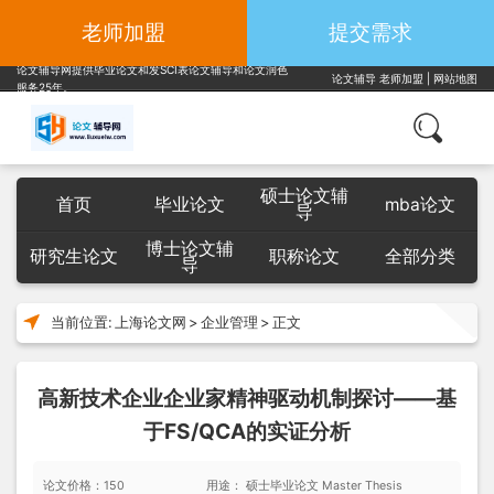
老师加盟
提交需求
论文辅导网提供毕业论文和发SCI表论文辅导和论文润色
论文辅导
老师加盟
|
网站地图
服务25年。
硕士论文辅
首页
毕业论文
mba论文
导
博士论文辅
研究生论文
职称论文
全部分类
导
当前位置:
上海论文网
>
企业管理
>
正文
高新技术企业企业家精神驱动机制探讨——基
于FS/QCA的实证分析
论文价格：150
用途： 硕士毕业论文 Master Thesis